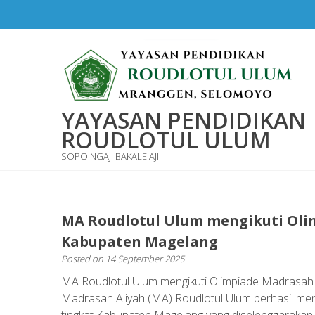
Skip
to
content
YAYASAN PENDIDIKAN
ROUDLOTUL ULUM
SOPO NGAJI BAKALE AJI
MA Roudlotul Ulum mengikuti Oli
Kabupaten Magelang
Posted on
14 September 2025
MA Roudlotul Ulum mengikuti Olimpiade Madrasa
Madrasah Aliyah (MA) Roudlotul Ulum berhasil me
tingkat Kabupaten Magelang yang diselenggarakan p