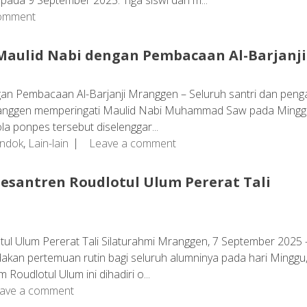
comment
Maulid Nabi dengan Pembacaan Al-Barjanji
gan Pembacaan Al-Barjanji Mranggen – Seluruh santri dan pen
ranggen memperingati Maulid Nabi Muhammad Saw pada Mingg
a ponpes tersebut diselenggar...
ondok
,
Lain-lain
Leave a comment
esantren Roudlotul Ulum Pererat Tali
ul Ulum Pererat Tali Silaturahmi Mranggen, 7 September 2025 
kan pertemuan rutin bagi seluruh alumninya pada hari Minggu,
oudlotul Ulum ini dihadiri o...
ave a comment